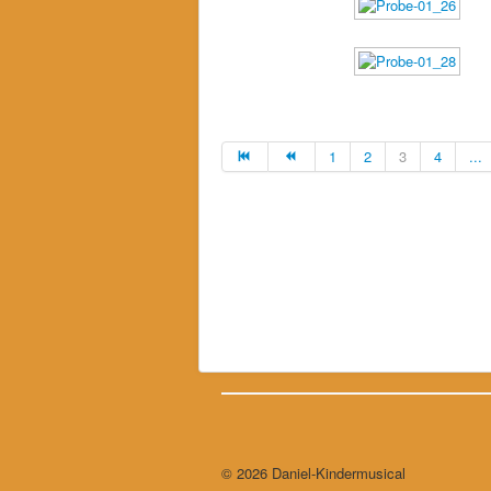
1
2
3
4
...
© 2026 Daniel-Kindermusical