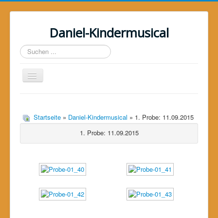
Daniel-Kindermusical
Suchen
...
Toggle
Navigation
Home
Über uns
Startseite
»
Daniel-Kindermusical
» 1. Probe: 11.09.2015
1. Probe: 11.09.2015
Das Musical
Das Projekt
Galerie
Unterstützer
Kontakt